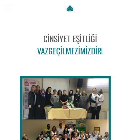
CINSIYET EŞITLIĞI
VAZGEÇILMEZIMIZDIR!