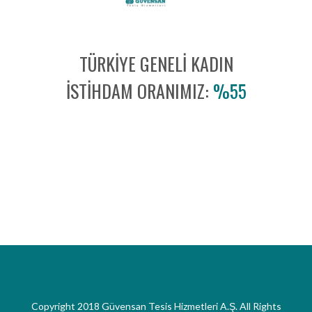
TÜRKIYE GENELI KADIN
İSTIHDAM ORANIMIZ:
%55
Copyright 2018 Güvensan Tesis Hizmetleri A.Ş. All Rights