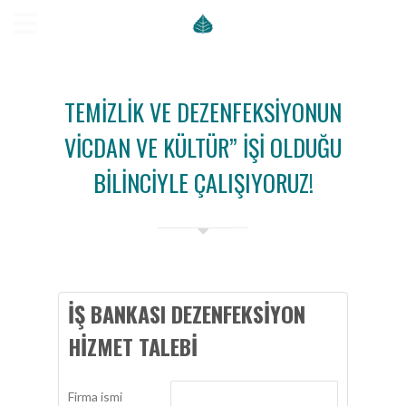
TEMIZLIK VE DEZENFEKSIYONUN
VICDAN VE KÜLTÜR” IŞI OLDUĞU
BILINCIYLE ÇALIŞIYORUZ!
İŞ BANKASI DEZENFEKSIYON
HIZMET TALEBI
Firma ismi