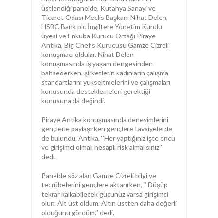
üstlendiği panelde, Kütahya Sanayi ve
Ticaret Odası Meclis Başkanı Nihat Delen,
HSBC Bank plc İngiltere Yonetim Kurulu
üyesi ve Enkuba Kurucu Ortağı Piraye
Antika, Big Chef’s Kurucusu Gamze Cizreli
konuşmacı oldular. Nihat Delen
konuşmasında iş yaşam dengesinden
bahsederken, şirketlerin kadınların çalışma
standartlarını yükseltmelerini ve çalışmaları
konusunda desteklemeleri gerektiği
konusuna da değindi.
Piraye Antika konuşmasında deneyimlerini
gençlerle paylaşırken gençlere tavsiyelerde
de bulundu. Antika, ‘’Her yaptığınız işte öncü
ve girişimci olmalı hesaplı risk almalısınız’’
dedi.
Panelde söz alan Gamze Cizreli bilgi ve
tecrübelerini gençlere aktarırken, ‘’ Düşüp
tekrar kalkabilecek gücünüz varsa girişimci
olun. Alt üst oldum. Altın üstten daha değerli
olduğunu gördüm.’’ dedi.