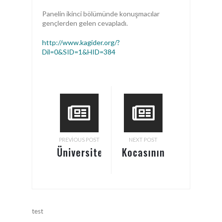
Panelin ikinci bölümünde konuşmacılar
gençlerden gelen cevapladı.
http://www.kagider.org/?
Dil=0&SID=1&HID=384
PREVIOUS POST
NEXT POST
Üniversiteyi
Kocasının
bitiren
şirketini
kızlar
baştan
zengin
aşağı
koca
yeniledi
test