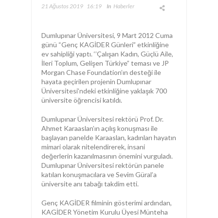
21 Ağustos 2019
16:19
In
Haberler
Dumlupınar Üniversitesi, 9 Mart 2012 Cuma
günü “Genç KAGİDER Günleri” etkinliğine
ev sahipliği yaptı. ‘’Çalışan Kadın, Güçlü Aile,
İleri Toplum, Gelişen Türkiye” teması ve JP
Morgan Chase Foundation’ın desteği ile
hayata geçirilen projenin Dumlupınar
Üniversitesi’ndeki etkinliğine yaklaşık 700
üniversite öğrencisi katıldı.
Dumlupınar Üniversitesi rektörü Prof. Dr.
Ahmet Karaaslan’ın açılış konuşması ile
başlayan panelde Karaaslan, kadınları hayatın
mimari olarak nitelendirerek, insani
değerlerin kazanılmasının önemini vurguladı.
Dumlupınar Üniversitesi rektörün panele
katılan konuşmacılara ve Sevim Güral’a
üniversite anı tabağı takdim etti.
Genç KAGİDER filminin gösterimi ardından,
KAGİDER Yönetim Kurulu Üyesi Münteha