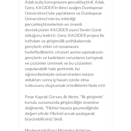
Adalı açılış konuşmasını gerçekleştirdi. Adalı,
Genç KAGİDER’in ikinci ayağını Dumlupınar
Üniversitesi’nde yaptıklarını ve Dumlupınar
Üniversitesi’nde bu etkinliği
gerçekleştirmelerinin en önemli
destekçisinin KAGİDER üyesi Sevim Güral
olduğunu belirtti. Genç KAGİDER projesi ile
istihdam ve girişimcilik politikalarında
gençlerin etkin rol oynamasını
hedeflediklerini, cinsiyet ayrımı yapmaksızın
gençlerin ve kadınların sorunlarını tartışmak
ve çözümler üretmek ve bu çözümleri
uygulanabilir hale getirmek, kız
öğrencilerimizde üniversiteden mezun
olduktan sonra iş hayatı içinde olma
tutkusunu oluşturmak istediklerini ifade etti.
Pınar Kapralı Görsev, ilk fikrim, “İlk girişimim”
konulu sunumunda girişimciliğin önemine
değinerek, “Fikirler hayata geçmediğinde
değeri sıfırdır. Fikrinizi ancak paylaşarak
büyütebilirsiniz.’’dedi.
Moderatörlüğünü Münteha Adalı’nın