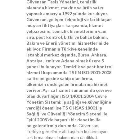
Güvensan Tesis Yönetimi, temizlik
alanında hizmet, makine ve ürün satışı
yapmak amacıyla 1992 yılında kuruluyor.
Güvensan, gelişen teknoloji ve farklılaşan
müşteri ihtiyaçları karşısında, hizmet
yelpazesine, temizlik hizmetlerinin yanı
sıra, pest kontrol, bitki ve bahçe bakımı,
Bakım ve Enerji yönetimi hizmetlerini de
ekliyor. Firmanın Türkiye genelinde
İstanbul merkez dışında, Bursa, Ankara,
Antalya, İzmir ve Adana olmak üzere 5
şubesi bulunuyor. Temizlik ve pest kontrol
hizmeti kapsamında TS EN ISO 9001:2008
kalite belgesine sahip olan firma,
ülkemizin önde gelen firmalarına hizmet
veriyor.
Ayrıca hizmet sunumunda çevreye
olan duyarlılığını ISO 14001:2004 Çevre
Yönetim Sistemi; iş sağlığı ve güvenliğine
verdiği önemi ise TS OHSAS 18001 İş
Sağlığı ve Güvenliği Yönetim Sistemi ile
Eylül 2008´de başarılı bir denetim ile
belgelendirmiş durumda
.
Güvensan,
Türkiye genelinde alt taşeron kullanmayan
tek firma olması bakımından da dikkat