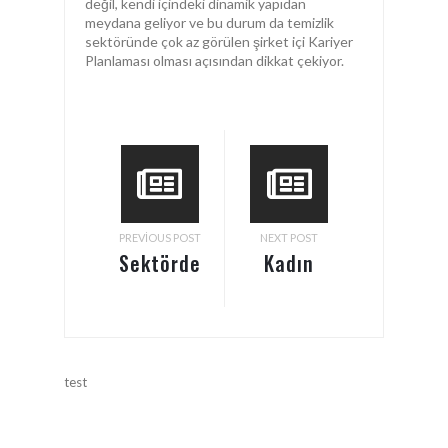
değil, kendi içindeki dinamik yapıdan
meydana geliyor ve bu durum da temizlik
sektöründe çok az görülen şirket içi Kariyer
Planlaması olması açısından dikkat çekiyor.
PREVIOUS POST
NEXT POST
Sektörde
Kadın
ciddi
Gelirse…!
küçülme
test