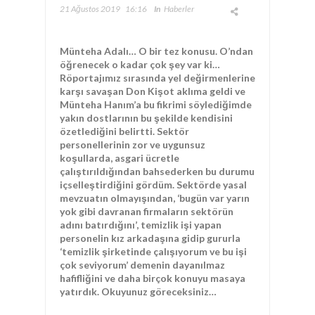
21 Ağustos 2019
16:16
In
Haberler
Münteha Adalı… O bir tez konusu. O’ndan
öğrenecek o kadar çok şey var ki…
Röportajımız sırasında yel değirmenlerine
karşı savaşan Don Kişot aklıma geldi ve
Münteha Hanım’a bu fikrimi söylediğimde
yakın dostlarının bu şekilde kendisini
özetlediğini belirtti. Sektör
personellerinin zor ve uygunsuz
koşullarda, asgari ücretle
çalıştırıldığından bahsederken bu durumu
içselleştirdiğini gördüm. Sektörde yasal
mevzuatın olmayışından, ‘bugün var yarın
yok gibi davranan firmaların sektörün
adını batırdığını’, temizlik işi yapan
personelin kız arkadaşına gidip gururla
‘temizlik şirketinde çalışıyorum ve bu işi
çok seviyorum’ demenin dayanılmaz
hafifliğini ve daha birçok konuyu masaya
yatırdık. Okuyunuz göreceksiniz…