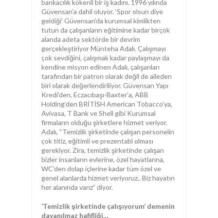
bankacılık kökenli bir iş kadını. 1996 yılında
Güvensan’a dahil oluyor. ‘Spor olsun diye
geldiği’ Güvensan’da kurumsal kimlikten
tutun da çalışanların eğitimine kadar birçok
alanda adeta sektörde bir devrim
gerçekleştiriyor Münteha Adalı. Çalışmayı
çok sevdiğini, çalışmak kadar paylaşmayı da
kendine misyon edinen Adalı, çalışanları
tarafından bir patron olarak değil de aileden
biri olarak değerlendiriliyor. Güvensan Yapı
Kredi’den, Eczacıbaşı-Baxter’a, ABB
Holding’den BRİTİSH American Tobacco’ya,
Avivasa, T Bank ve Shell gibi Kurumsal
firmaların olduğu şirketlere hizmet veriyor.
Adalı, “Temizlik şirketinde çalışan personelin
çok titiz, eğitimli ve prezentabl olması
gerekiyor. Zira, temizlik şirketinde çalışan
bizler insanların evlerine, özel hayatlarına,
WC’den dolap içlerine kadar tüm özel ve
genel alanlarda hizmet veriyoruz.. Biz hayatın
her alanında varız” diyor.
‘Temizlik şirketinde çalışıyorum’ demenin
dayanılmaz hafifliği…