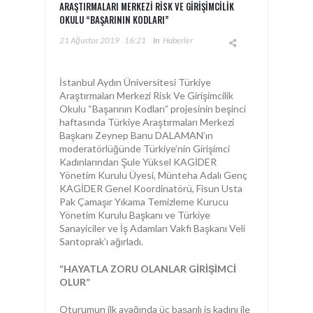
ARAŞTIRMALARI MERKEZI RISK VE GIRIŞIMCILIK
OKULU “BAŞARININ KODLARI”
21 Ağustos 2019
16:21
In
Haberler
İstanbul Aydın Üniversitesi Türkiye
Araştırmaları Merkezi Risk Ve Girişimcilik
Okulu “Başarının Kodları” projesinin beşinci
haftasında Türkiye Araştırmaları Merkezi
Başkanı Zeynep Banu DALAMAN’ın
moderatörlüğünde Türkiye’nin Girişimci
Kadınlarından Şule Yüksel KAGİDER
Yönetim Kurulu Üyesi, Münteha Adalı Genç
KAGİDER Genel Koordinatörü, Fisun Usta
Pak Çamaşır Yıkama Temizleme Kurucu
Yönetim Kurulu Başkanı ve Türkiye
Sanayiciler ve İş Adamları Vakfı Başkanı Veli
Sarıtoprak’ı ağırladı.
“HAYATLA ZORU OLANLAR GİRİŞİMCİ
OLUR”
Oturumun ilk ayağında üç başarılı iş kadını ile