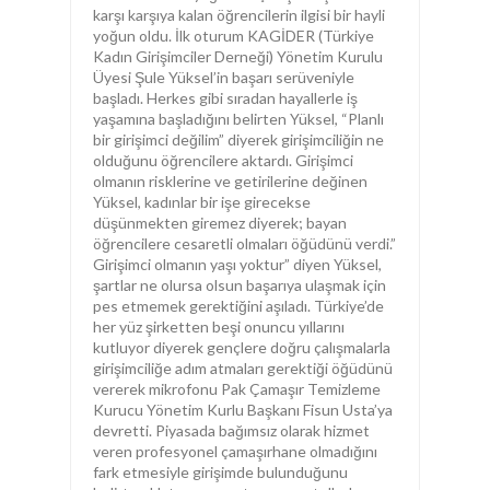
karşı karşıya kalan öğrencilerin ilgisi bir hayli
yoğun oldu. İlk oturum KAGİDER (Türkiye
Kadın Girişimciler Derneği) Yönetim Kurulu
Üyesi Şule Yüksel’in başarı serüveniyle
başladı. Herkes gibi sıradan hayallerle iş
yaşamına başladığını belirten Yüksel, “Planlı
bir girişimci değilim” diyerek girişimciliğin ne
olduğunu öğrencilere aktardı. Girişimci
olmanın risklerine ve getirilerine değinen
Yüksel, kadınlar bir işe girecekse
düşünmekten giremez diyerek; bayan
öğrencilere cesaretli olmaları öğüdünü verdi.”
Girişimci olmanın yaşı yoktur” diyen Yüksel,
şartlar ne olursa olsun başarıya ulaşmak için
pes etmemek gerektiğini aşıladı. Türkiye’de
her yüz şirketten beşi onuncu yıllarını
kutluyor diyerek gençlere doğru çalışmalarla
girişimciliğe adım atmaları gerektiği öğüdünü
vererek mikrofonu Pak Çamaşır Temizleme
Kurucu Yönetim Kurlu Başkanı Fisun Usta’ya
devretti. Piyasada bağımsız olarak hizmet
veren profesyonel çamaşırhane olmadığını
fark etmesiyle girişimde bulunduğunu