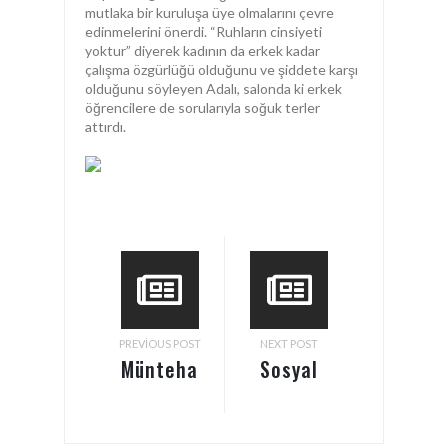
mutlaka bir kuruluşa üye olmalarını çevre
edinmelerini önerdi. “Ruhların cinsiyeti
yoktur” diyerek kadının da erkek kadar
çalışma özgürlüğü olduğunu ve şiddete karşı
olduğunu söyleyen Adalı, salonda ki erkek
öğrencilere de sorularıyla soğuk terler
attırdı.
PREVIOUS POST
NEXT POST
Münteha
Sosyal
Adalı
Medya
Üsküdar
Mahallesi’nin