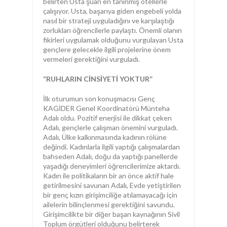
belirten Usta şuan en tanınmış otellerle
çalışıyor. Usta, başarıya giden engebeli yolda
nasıl bir strateji uyguladığını ve karşılaştığı
zorlukları öğrencilerle paylaştı. Önemli olanın
fikirleri uygulamak olduğunu vurgulayan Usta
gençlere gelecekle ilgili projelerine önem
vermeleri gerektiğini vurguladı.
“RUHLARIN CİNSİYETİ YOKTUR”
İlk oturumun son konuşmacısı Genç
KAGİDER Genel Koordinatörü Münteha
Adalı oldu. Pozitif enerjisi ile dikkat çeken
Adalı, gençlerle çalışman önemini vurguladı.
Adalı, Ülke kalkınmasında kadının rölüne
değindi. Kadınlarla ilgili yaptığı çalışmalardan
bahseden Adalı, doğu da yaptığı panellerde
yaşadığı deneyimleri öğrencilerimize aktardı.
Kadın ile politikaların bir an önce aktif hale
getirilmesini savunan Adalı, Evde yetiştirilen
bir genç kızın girişimciliğe atılamayacağı için
ailelerin bilinçlenmesi gerektiğini savundu.
Girişimcilikte bir diğer başarı kaynağının Sivil
Toplum örgütleri olduğunu belirterek