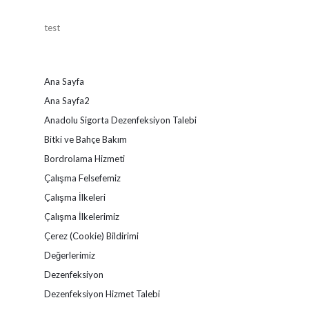
Doğa
konuğu
Liseliler
Münteha
test
ile
Adalı
buluştu
Ana Sayfa
Ana Sayfa2
Anadolu Sigorta Dezenfeksiyon Talebi
Bitki ve Bahçe Bakım
Bordrolama Hizmeti
Çalışma Felsefemiz
Çalışma İlkeleri
Çalışma İlkelerimiz
Çerez (Cookie) Bildirimi
Değerlerimiz
Dezenfeksiyon
Dezenfeksiyon Hizmet Talebi